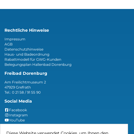
Rechtliche Hinweise
Impressum
AGB
Datenschutzhinweise
Haus- und Badeordnung
Rabattmodell für GWG-Kunden
Belegungsplan Hallenbad Dorenburg
Freibad Dorenburg
Am Freilichtmuseum 2
47929 Grefrath
Tel.: 0 21 58 / 91 55 90
Social Media
Facebook
Instagram
YouTube
Zahlmethoden
Diese Website verwendet Cookies, um Ihnen den